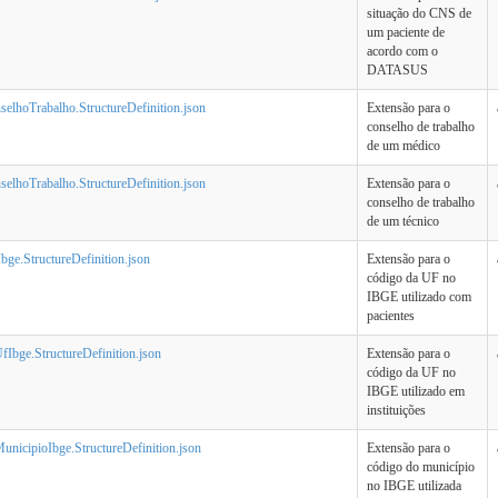
situação do CNS de
um paciente de
acordo com o
DATASUS
elhoTrabalho.StructureDefinition.json
Extensão para o
conselho de trabalho
de um médico
selhoTrabalho.StructureDefinition.json
Extensão para o
conselho de trabalho
de um técnico
bge.StructureDefinition.json
Extensão para o
código da UF no
IBGE utilizado com
pacientes
UfIbge.StructureDefinition.json
Extensão para o
código da UF no
IBGE utilizado em
instituições
MunicipioIbge.StructureDefinition.json
Extensão para o
código do município
no IBGE utilizada