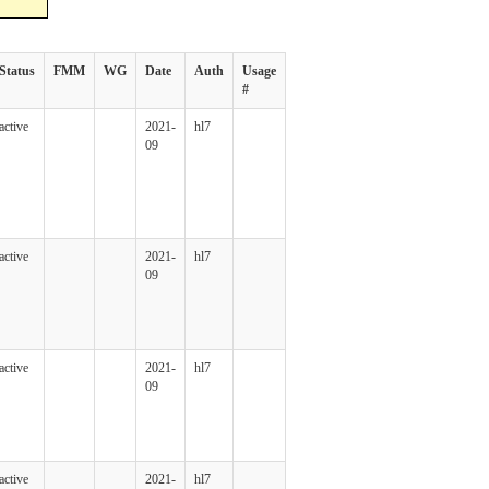
Status
FMM
WG
Date
Auth
Usage
#
active
2021-
hl7
09
active
2021-
hl7
09
active
2021-
hl7
09
active
2021-
hl7