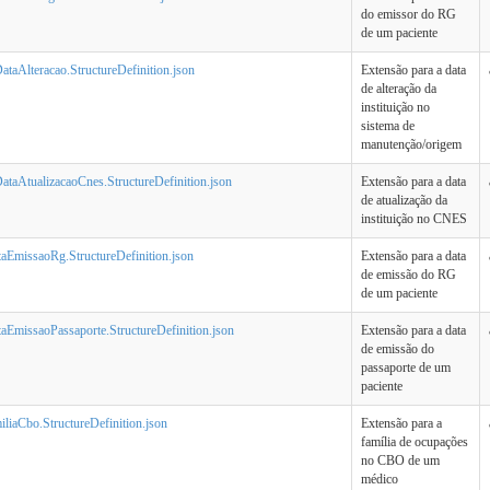
do emissor do RG
de um paciente
DataAlteracao.StructureDefinition.json
Extensão para a data
de alteração da
instituição no
sistema de
manutenção/origem
DataAtualizacaoCnes.StructureDefinition.json
Extensão para a data
de atualização da
instituição no CNES
taEmissaoRg.StructureDefinition.json
Extensão para a data
de emissão do RG
de um paciente
taEmissaoPassaporte.StructureDefinition.json
Extensão para a data
de emissão do
passaporte de um
paciente
liaCbo.StructureDefinition.json
Extensão para a
família de ocupações
no CBO de um
médico