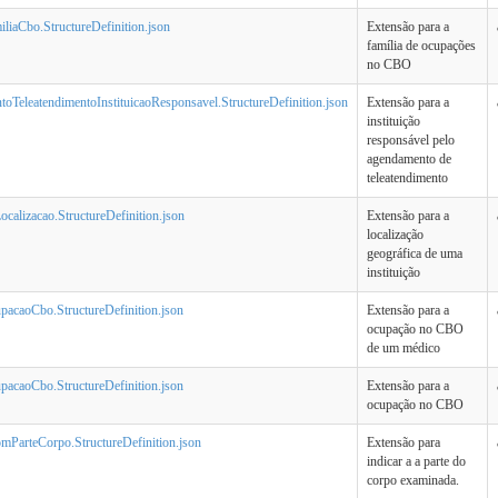
iliaCbo.StructureDefinition.json
Extensão para a
família de ocupações
no CBO
oTeleatendimentoInstituicaoResponsavel.StructureDefinition.json
Extensão para a
instituição
responsável pelo
agendamento de
teleatendimento
ocalizacao.StructureDefinition.json
Extensão para a
localização
geográfica de uma
instituição
pacaoCbo.StructureDefinition.json
Extensão para a
ocupação no CBO
de um médico
pacaoCbo.StructureDefinition.json
Extensão para a
ocupação no CBO
omParteCorpo.StructureDefinition.json
Extensão para
indicar a a parte do
corpo examinada.