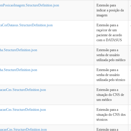
omPosicaoImagem.StructureDefinition.json
Extensão para
indicar a posição da
imagem
caCorDatasus.StructureDefinition.json
Extensão para a
raça/cor de um
paciente de acordo
com o DATASUS
a.StructureDefinition.json
Extensão para a
senha de usuário
utilizada pelo médico
a.StructureDefinition.json
Extensão para a
senha de usuário
utilizada pelo técnico
acaoCns.StructureDefinition.json
Extensão para a
situação do CNS de
um médico
uacaoCns.StructureDefinition.json
Extensão para a
situação do CNS dos
técnicos
uacaoCns.StructureDefinition.json
Extensão para a