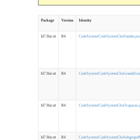
Package
Version
Identity
hl7.fhir.stt
R4
CodeSystem/CodeSystemCboFamilia.jso
hl7.fhir.stt
R4
CodeSystem/CodeSystemCboGrandeGru
hl7.fhir.stt
R4
CodeSystem/CodeSystemCboOcupacao.j
hl7.fhir.stt
R4
CodeSystem/CodeSystemCboSubgrupoPri