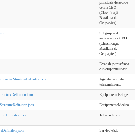
principais de acordo
com a CBO
(Classificação
Brasileira de
Ocupações)
son
Subgrupos de
acordo com a CBO
(Classificação
Brasileira de
Ocupações)
Erros de persistência
e interoperabilidade
dimento.StructureDefinition.json
Agendamento de
teleatendimento
tructureDefinition.json
EquipamentoBridge
tructureDefinition.json
EquipamentoMedico
ctureDefinition.json
Teleatendimento
eDefinition.json
ServicoWado