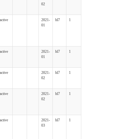
02
active
2021-
hl7
1
01
active
2021-
hl7
1
01
active
2021-
hl7
1
02
active
2021-
hl7
1
02
active
2021-
hl7
1
03