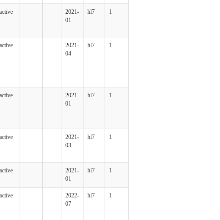
active
2021-
hl7
1
01
active
2021-
hl7
1
04
active
2021-
hl7
1
01
active
2021-
hl7
1
03
active
2021-
hl7
1
01
active
2022-
hl7
1
07