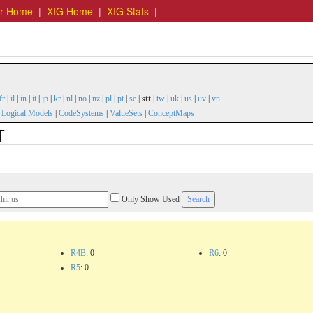
er Home
|
XIG Home
|
XIG Stats
|
fr
|
il
|
in
|
it
|
jp
|
kr
|
nl
|
no
|
nz
|
pl
|
pt
|
se
|
stt
|
tw
|
uk
|
us
|
uv
|
vn
|
Logical Models
|
CodeSystems
|
ValueSets
|
ConceptMaps
T
Only Show Used
R4B
: 0
R6
: 0
R5
: 0