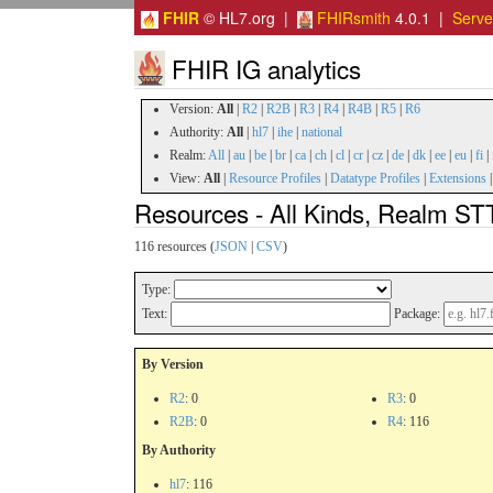
FHIR
© HL7.org |
FHIRsmith
4.0.1 |
Serv
FHIR IG analytics
Version:
All
|
R2
|
R2B
|
R3
|
R4
|
R4B
|
R5
|
R6
Authority:
All
|
hl7
|
ihe
|
national
Realm:
All
|
au
|
be
|
br
|
ca
|
ch
|
cl
|
cr
|
cz
|
de
|
dk
|
ee
|
eu
|
fi
|
View:
All
|
Resource Profiles
|
Datatype Profiles
|
Extensions
Resources - All Kinds, Realm ST
116 resources (
JSON
|
CSV
)
Type:
Text:
Package:
By Version
R2
: 0
R3
: 0
R2B
: 0
R4
: 116
By Authority
hl7
: 116