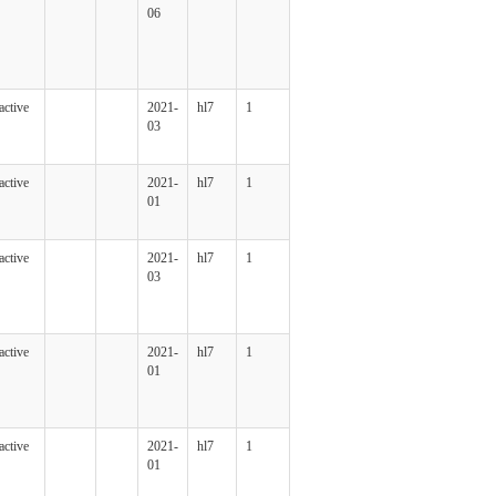
06
active
2021-
hl7
1
03
active
2021-
hl7
1
01
active
2021-
hl7
1
03
active
2021-
hl7
1
01
active
2021-
hl7
1
01