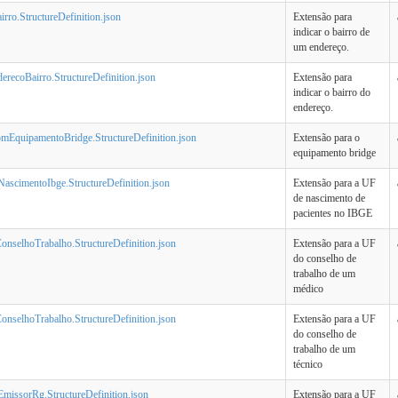
rro.StructureDefinition.json
Extensão para
indicar o bairro de
um endereço.
erecoBairro.StructureDefinition.json
Extensão para
indicar o bairro do
endereço.
omEquipamentoBridge.StructureDefinition.json
Extensão para o
equipamento bridge
NascimentoIbge.StructureDefinition.json
Extensão para a UF
de nascimento de
pacientes no IBGE
onselhoTrabalho.StructureDefinition.json
Extensão para a UF
do conselho de
trabalho de um
médico
onselhoTrabalho.StructureDefinition.json
Extensão para a UF
do conselho de
trabalho de um
técnico
EmissorRg.StructureDefinition.json
Extensão para a UF