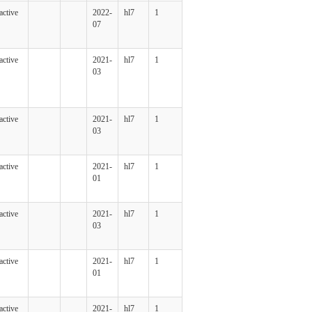
active
2022-
hl7
1
07
active
2021-
hl7
1
03
active
2021-
hl7
1
03
active
2021-
hl7
1
01
active
2021-
hl7
1
03
active
2021-
hl7
1
01
active
2021-
hl7
1