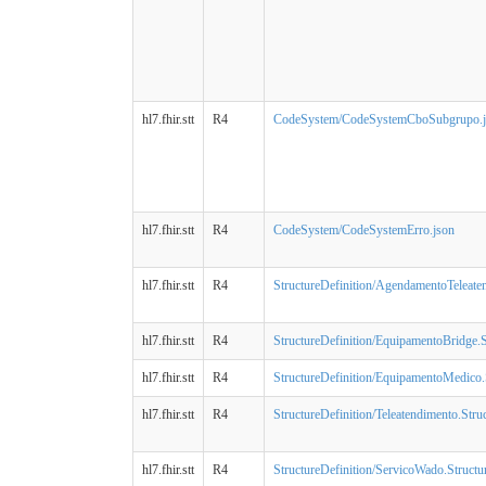
hl7.fhir.stt
R4
CodeSystem/CodeSystemCboSubgrupo.j
hl7.fhir.stt
R4
CodeSystem/CodeSystemErro.json
hl7.fhir.stt
R4
StructureDefinition/AgendamentoTeleaten
hl7.fhir.stt
R4
StructureDefinition/EquipamentoBridge.S
hl7.fhir.stt
R4
StructureDefinition/EquipamentoMedico.S
hl7.fhir.stt
R4
StructureDefinition/Teleatendimento.Stru
hl7.fhir.stt
R4
StructureDefinition/ServicoWado.Structur