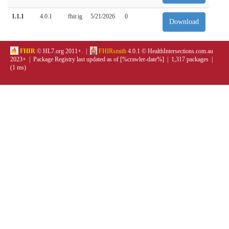
1.1.1
4.0.1
fhir.ig
5/21/2026
0
Download
FHIR
© HL7.org 2011+. |
FHIRsmith
4.0.1 © HealthIntersections.com.au
2023+ | Package Registry last updated as of [%crawler-date%] | 1,317 packages |
(1 ms)