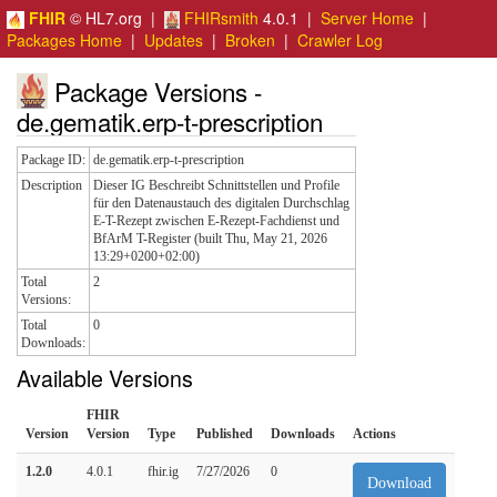
FHIR
© HL7.org |
FHIRsmith
4.0.1 |
Server Home
|
Packages Home
|
Updates
|
Broken
|
Crawler Log
Package Versions -
de.gematik.erp-t-prescription
Package ID:
de.gematik.erp-t-prescription
Description
Dieser IG Beschreibt Schnittstellen und Profile
für den Datenaustauch des digitalen Durchschlag
E-T-Rezept zwischen E-Rezept-Fachdienst und
BfArM T-Register (built Thu, May 21, 2026
13:29+0200+02:00)
Total
2
Versions:
Total
0
Downloads:
Available Versions
FHIR
Version
Version
Type
Published
Downloads
Actions
1.2.0
4.0.1
fhir.ig
7/27/2026
0
Download